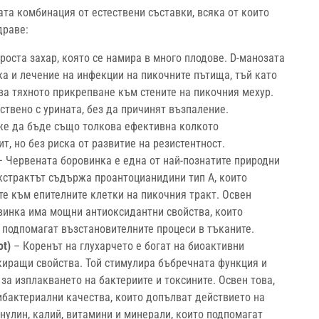
та комбинация от естествени съставки, всяка от които
драве:
роста захар, която се намира в много плодове. D-манозата
а и лечение на инфекции на пикочните пътища, тъй като
лява тяхното прикрепване към стените на пикочния мехур.
ствено с урината, без да причинят възпаление.
же да бъде също толкова ефективна колкото
, но без риска от развитие на резистентност.
 Червената боровинка е една от най-познатите природни
Екстрактът съдържа проантоцианидини тип А, които
е към епителните клетки на пикочния тракт. Освен
винка има мощни антиоксидантни свойства, които
 подпомагат възстановителните процеси в тъканите.
ot)
– Коренът на глухарчето е богат на биоактивни
киращи свойства. Той стимулира бъбречната функция и
за изплакването на бактериите и токсините. Освен това,
ибактериални качества, които допълват действието на
нулин, калий, витамини и минерали, които подпомагат