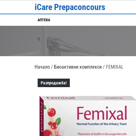
Skip
iCare Prepaconcours
to
content
АПТЕКА
Начало
/
Биоактивни комплекси
/ FEMIXAL
Разпродажба!