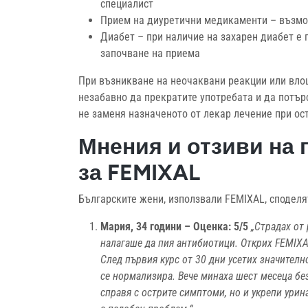
специалист
Прием на диуретични медикаменти – възмо
Диабет – при наличие на захарен диабет е 
започване на приема
При възникване на неочаквани реакции или вло
незабавно да прекратите употребата и да потъ
не заменя назначеното от лекар лечение при ос
Мнения и отзиви на 
за FEMIXAL
Българските жени, използвали FEMIXAL, споделя
Мария, 34 години – Оценка: 5/5
„Страдах от
налагаше да пия антибиотици. Открих FEMIXA
След първия курс от 30 дни усетих значителн
се нормализира. Вече минаха шест месеца бе
справя с острите симптоми, но и укрепи урин