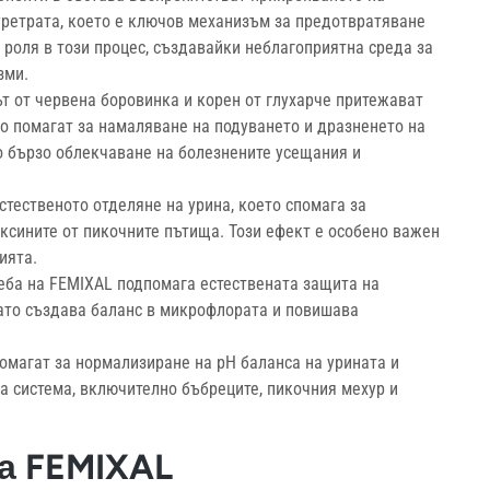
уретрата, което е ключов механизъм за предотвратяване
 роля в този процес, създавайки неблагоприятна среда за
зми.
т от червена боровинка и корен от глухарче притежават
о помагат за намаляване на подуването и дразненето на
о бързо облекчаване на болезнените усещания и
тественото отделяне на урина, което спомага за
ксините от пикочните пътища. Този ефект е особено важен
ията.
еба на FEMIXAL подпомага естествената защита на
ато създава баланс в микрофлората и повишава
омагат за нормализиране на pH баланса на урината и
а система, включително бъбреците, пикочния мехур и
а FEMIXAL