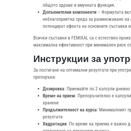
общото здраве и имунната функция.
Допълнителни компоненти
– Формулата вкл
неблагоприятна среда за размножаване на б
потенцират ефекта на основните съставки и
Всички съставки в FEMIXAL са с естествен произ
максимална ефективност при минимален риск от
Инструкции за употр
За постигане на оптимални резултати при употр
препоръки:
Дозировка
: Приемайте по 2 капсули дневно
Време на прием
: Препоръчително е капсули
хранене
Продължителност на курса
: Минималният пр
резултати
Хидратация
: По време на приема е важно д
изплакване на пикочните пътища