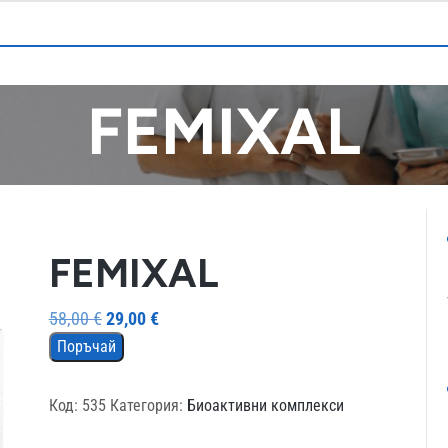
FEMIXAL
FEMIXAL
Original
Текущата
58,00
€
29,00
€
price
цена
Поръчай
was:
е:
58,00 €.
29,00 €.
Код:
535
Категория:
Биоактивни комплекси