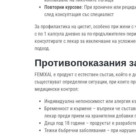
Повторни курсове
: При хроничен или рецид
след консултация със специалист
За профилактика на цистит, особено при жени с
с по 1 капсула дневно за по-продължителен пери
консултирате с лекар за изключване на усложн
подход.
Противопоказания з
FEMIXAL е продукт с естествен състав, който е 
съществуват определени ситуации, при които пр
медицински контрол:
Индивидуална непоносимост или алергия къ
Бременност и кърмене – въпреки че съставк
лекар преди прием на хранителни добавки 
Деца под 18 години – продуктът е разработ
Тежки бъбречни заболявания – при нарушен