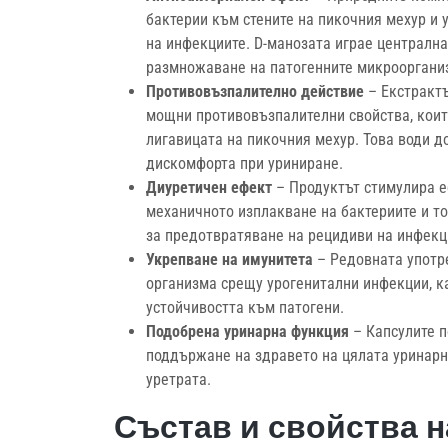
бактерии към стените на пикочния мехур и 
на инфекциите. D-манозата играе централна
размножаване на патогенните микрооргани
Противовъзпалително действие
– Екстрактъ
мощни противовъзпалителни свойства, коит
лигавицата на пикочния мехур. Това води д
дискомфорта при уриниране.
Диуретичен ефект
– Продуктът стимулира ес
механичното изплакване на бактериите и то
за предотвратяване на рецидиви на инфекц
Укрепване на имунитета
– Редовната употр
организма срещу урогенитални инфекции, к
устойчивостта към патогени.
Подобрена уринарна функция
– Капсулите п
поддържане на здравето на цялата уринарн
уретрата.
Състав и свойства н