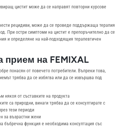
ивиращ цистит може да се направят повторни курсове
 чести рецидиви, може да се проведе поддържаща терапия
од. При остри симптоми на цистит е препоръчително да се
ения и определяне на най-подходящия терапевтичен
а прием на FEMIXAL
добре понасян от повечето потребители. Въпреки това,
иемът трябва да се избягва или да се извършва под
м някоя от съставките на продукта
ите са природни, винаги трябва да се консултирате с
през тези периоди
ен за възрастни жени
а бъбречна функция е необходима консултация със