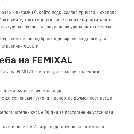
ючва и витамин С, който подкиселява урината и създава
актериите, както и други растителни екстракти, които
 осигуряват цялостна подкрепа на уринарната система.
ход, внимателно подбрани и дозирани, за да осигурят
 странични ефекти.
еба на FEMIXAL
ебата на FEMIXAL е важно да се спазват следните
 с достатъчно количество вода
те да се приемат сутрин и вечер, по възможност преди
епоръчителен курс е 30 дни за постигане на устойчиви
а пиете поне 1.5-2 литра вода дневно за оптимално