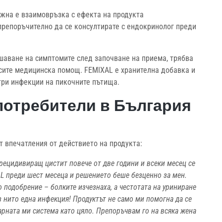
жна е взаимовръзка с ефекта на продукта
препоръчително да се консултирате с ендокринолог преди
шаване на симптомите след започване на приема, трябва
рсите медицинска помощ. FEMIXAL е хранителна добавка и
три инфекции на пикочните пътища.
потребители в България
т впечатления от действието на продукта:
 рецидивиращ цистит повече от две години и всеки месец се
L преди шест месеца и решението беше безценно за мен.
о подобрение – болките изчезнаха, а честотата на уриниране
з нито една инфекция! Продуктът не само ми помогна да се
арната ми система като цяло. Препоръчвам го на всяка жена