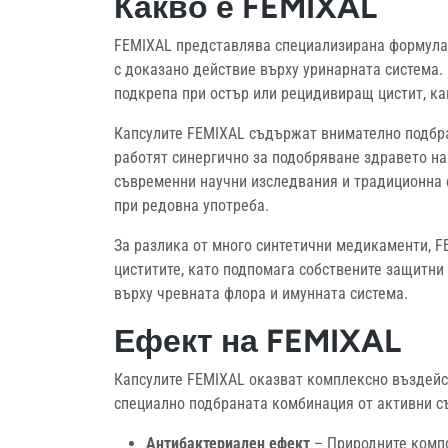
Какво е FEMIXAL
FEMIXAL представлява специализирана формула
с доказано действие върху уринарната система.
подкрепа при остър или рецидивиращ цистит, ка
Капсулите FEMIXAL съдържат внимателно подбра
работят синергично за подобряване здравето на
съвременни научни изследвания и традиционна 
при редовна употреба.
За разлика от много синтетични медикаменти, F
циститите, като подпомага собствените защитни
върху чревната флора и имунната система.
Ефект на FEMIXAL
Капсулите FEMIXAL оказват комплексно въздейс
специално подбраната комбинация от активни с
Антибактериален ефект
– Природните компо