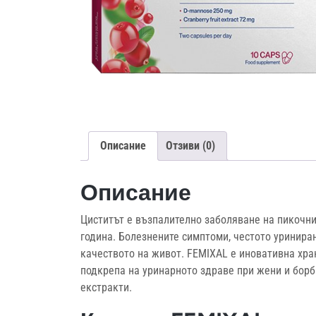
Описание
Отзиви (0)
Описание
Циститът е възпалително заболяване на пикочни
година. Болезнените симптоми, честото уринира
качеството на живот. FEMIXAL е иновативна хра
подкрепа на уринарното здраве при жени и борба
екстракти.