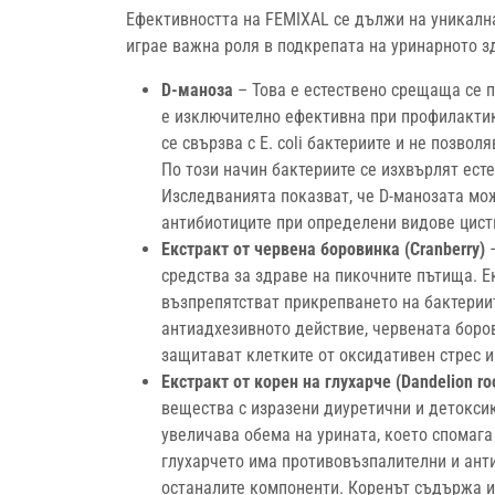
Ефективността на FEMIXAL се дължи на уникална
играе важна роля в подкрепата на уринарното з
D-маноза
– Това е естествено срещаща се п
е изключително ефективна при профилактик
се свързва с E. coli бактериите и не позво
По този начин бактериите се изхвърлят есте
Изследванията показват, че D-манозата мо
антибиотиците при определени видове цистит
Екстракт от червена боровинка (Cranberry)
–
средства за здраве на пикочните пътища. 
възпрепятстват прикрепването на бактериит
антиадхезивното действие, червената боро
защитават клетките от оксидативен стрес и
Екстракт от корен на глухарче (Dandelion ro
вещества с изразени диуретични и детокси
увеличава обема на урината, което спомага 
глухарчето има противовъзпалителни и ант
останалите компоненти. Коренът съдържа и