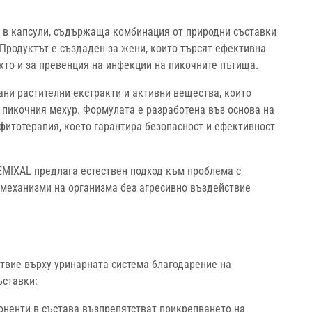
 в капсули, съдържаща комбинация от природни съставки
 Продуктът е създаден за жени, които търсят ефективна
кто и за превенция на инфекции на пикочните пътища.
ни растителни екстракти и активни вещества, които
 пикочния мехур. Формулата е разработена въз основа на
фитотерапия, което гарантира безопасност и ефективност
EMIXAL предлага естествен подход към проблема с
 механизми на организма без агресивно въздействие
твие върху уринарната система благодарение на
ъставки:
ненти в състава възпрепятстват прикрепването на