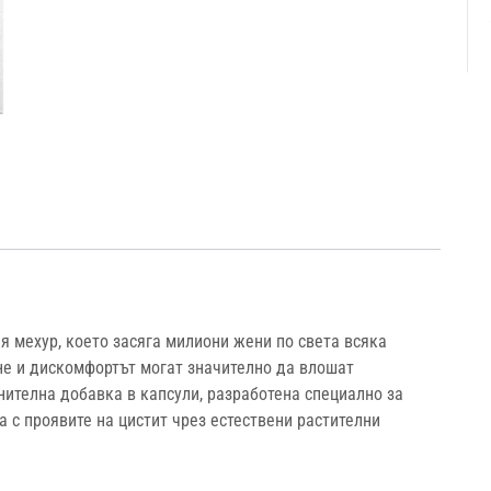
я мехур, което засяга милиони жени по света всяка
не и дискомфортът могат значително да влошат
нителна добавка в капсули, разработена специално за
 с проявите на цистит чрез естествени растителни