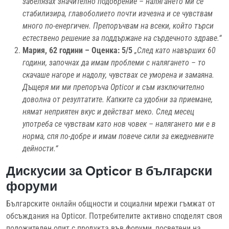
забелязах значително подобрение – налягането ми се
стабилизира, главоболието почти изчезна и се чувствам
много по-енергичен. Препоръчвам на всеки, който търси
естествено решение за поддържане на сърдечното здраве.“
Мария, 62 години – Оценка: 5/5
„След като навърших 60
години, започнах да имам проблеми с налягането – то
скачаше нагоре и надолу, чувствах се уморена и замаяна.
Дъщеря ми ми препоръча Opticor и съм изключително
доволна от резултатите. Капките са удобни за приемане,
нямат неприятен вкус и действат меко. След месец
употреба се чувствам като нов човек – налягането ми е в
норма, спя по-добре и имам повече сили за ежедневните
дейности.“
Дискусии за Opticor в български
форуми
Българските онлайн общности и социални мрежи гъмжат от
обсъждания на Opticor. Потребителите активно споделят своя
положителен опит с продукта във форуми, посветени на