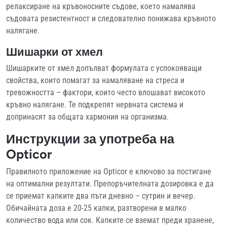
релаксиране на кръвоносните съдове, което намалява
съдовата резистентност и следователно понижава кръвното
налягане.
Шишарки от хмел
Шишарките от хмел допълват формулата с успокояващи
свойства, които помагат за намаляване на стреса и
тревожността – фактори, които често влошават високото
кръвно налягане. Те подкрепят нервната система и
допринасят за общата хармония на организма.
Инструкции за употреба на
Opticor
Правилното приложение на Opticor е ключово за постигане
на оптимални резултати. Препоръчителната дозировка е да
се приемат капките два пъти дневно – сутрин и вечер.
Обичайната доза е 20-25 капки, разтворени в малко
количество вода или сок. Капките се вземат преди хранене,