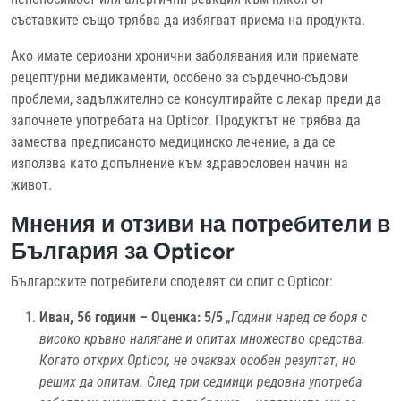
съставките също трябва да избягват приема на продукта.
Ако имате сериозни хронични заболявания или приемате
рецептурни медикаменти, особено за сърдечно-съдови
проблеми, задължително се консултирайте с лекар преди да
започнете употребата на Opticor. Продуктът не трябва да
замества предписаното медицинско лечение, а да се
използва като допълнение към здравословен начин на
живот.
Мнения и отзиви на потребители в
България за Opticor
Българските потребители споделят си опит с Opticor:
Иван, 56 години – Оценка: 5/5
„Години наред се боря с
високо кръвно налягане и опитах множество средства.
Когато открих Opticor, не очаквах особен резултат, но
реших да опитам. След три седмици редовна употреба