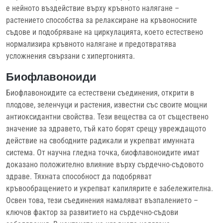
е нейното въздействие върху кръвното налягане –
растението способства за релаксиране на кръвоносните
съдове и подобряване на циркулацията, което естествено
нормализира кръвното налягане и предотвратява
усложнения свързани с хипертонията.
Биофлавоноиди
Биофлавоноидите са естествени съединения, открити в
плодове, зеленчуци и растения, известни със своите мощни
антиоксидантни свойства. Тези вещества са от съществено
значение за здравето, тъй като борят срещу увреждащото
действие на свободните радикали и укрепват имунната
система. От научна гледна точка, биофлавоноидите имат
доказано положително влияние върху сърдечно-съдовото
здраве. Тяхната способност да подобряват
кръвообращението и укрепват капилярите е забележителна.
Освен това, тези съединения намаляват възпалението –
ключов фактор за развитието на сърдечно-съдови