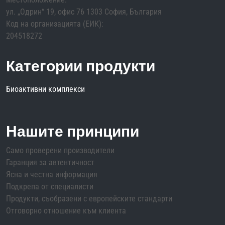
ул. „Одрин“ 19, офис 76 1303 София, България
Код на организацията (ЕИК):
204518272
Категории продукти
Биоактивни комплекси
Нашите принципи
Само проверени производители
Гаранция за автентичност
Ясна и честна информация
Подкрепа от специалисти
Продукти, съобразени с европейските стандарти
Отговорно отношение към клиента