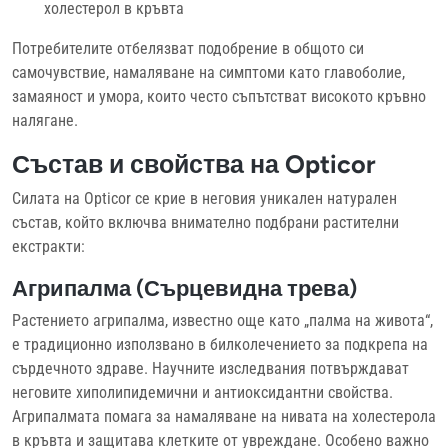
холестерол в кръвта
Потребителите отбелязват подобрение в общото си
самочувствие, намаляване на симптоми като главоболие,
замаяност и умора, които често съпътстват високото кръвно
налягане.
Състав и свойства на Opticor
Силата на Opticor се крие в неговия уникален натурален
състав, който включва внимателно подбрани растителни
екстракти:
Агрипалма (Сърцевидна трева)
Растението агрипалма, известно още като „палма на живота“,
е традиционно използвано в билколечението за подкрепа на
сърдечното здраве. Научните изследвания потвърждават
неговите хиполипидемични и антиоксидантни свойства.
Агрипалмата помага за намаляване на нивата на холестерола
в кръвта и защитава клетките от увреждане. Особено важно