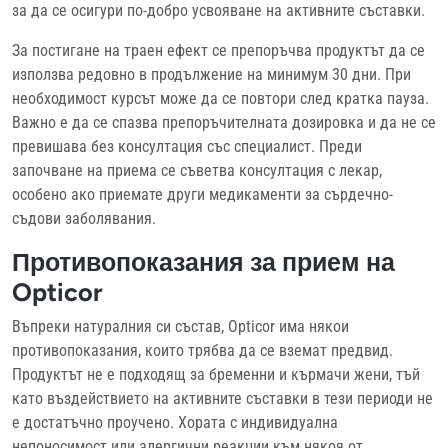
за да се осигури по-добро усвояване на активните съставки.
За постигане на траен ефект се препоръчва продуктът да се
използва редовно в продължение на минимум 30 дни. При
необходимост курсът може да се повтори след кратка пауза.
Важно е да се спазва препоръчителната дозировка и да не се
превишава без консултация със специалист. Преди
започване на приема се съветва консултация с лекар,
особено ако приемате други медикаменти за сърдечно-
съдови заболявания.
Противопоказания за прием на
Opticor
Въпреки натуралния си състав, Opticor има някои
противопоказания, които трябва да се вземат предвид.
Продуктът не е подходящ за бременни и кърмачи жени, тъй
като въздействието на активните съставки в тези периоди не
е достатъчно проучено. Хората с индивидуална
непоносимост или алергични реакции към някоя от