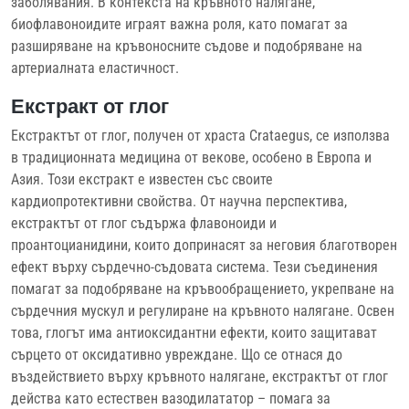
заболявания. В контекста на кръвното налягане,
биофлавоноидите играят важна роля, като помагат за
разширяване на кръвоносните съдове и подобряване на
артериалната еластичност.
Екстракт от глог
Екстрактът от глог, получен от храста Crataegus, се използва
в традиционната медицина от векове, особено в Европа и
Азия. Този екстракт е известен със своите
кардиопротективни свойства. От научна перспектива,
екстрактът от глог съдържа флавоноиди и
проантоцианидини, които допринасят за неговия благотворен
ефект върху сърдечно-съдовата система. Тези съединения
помагат за подобряване на кръвообращението, укрепване на
сърдечния мускул и регулиране на кръвното налягане. Освен
това, глогът има антиоксидантни ефекти, които защитават
сърцето от оксидативно увреждане. Що се отнася до
въздействието върху кръвното налягане, екстрактът от глог
действа като естествен вазодилататор – помага за