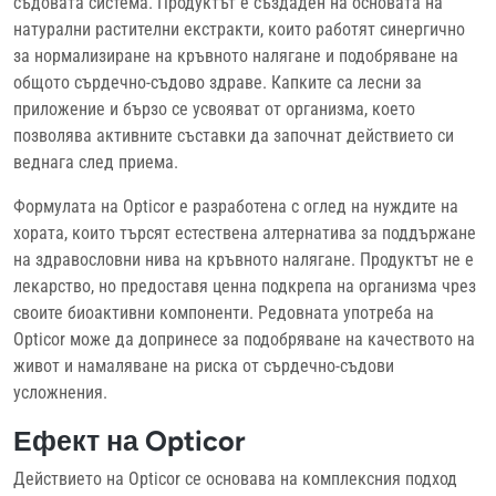
съдовата система. Продуктът е създаден на основата на
натурални растителни екстракти, които работят синергично
за нормализиране на кръвното налягане и подобряване на
общото сърдечно-съдово здраве. Капките са лесни за
приложение и бързо се усвояват от организма, което
позволява активните съставки да започнат действието си
веднага след приема.
Формулата на Opticor е разработена с оглед на нуждите на
хората, които търсят естествена алтернатива за поддържане
на здравословни нива на кръвното налягане. Продуктът не е
лекарство, но предоставя ценна подкрепа на организма чрез
своите биоактивни компоненти. Редовната употреба на
Opticor може да допринесе за подобряване на качеството на
живот и намаляване на риска от сърдечно-съдови
усложнения.
Ефект на Opticor
Действието на Opticor се основава на комплексния подход