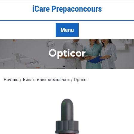
Skip
iCare Prepaconcours
to
content
Menu
Opticor
Начало
/
Биоактивни комплекси
/ Opticor