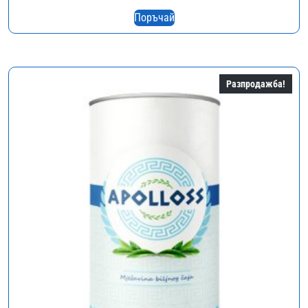
price
цена
Поръчай
was:
е:
78,00 €.
39,00 €.
Разпродажба!