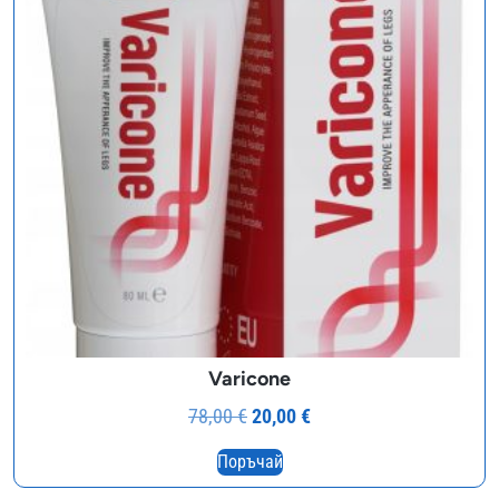
Varicone
Original
Текущата
78,00
€
20,00
€
price
цена
Поръчай
was:
е: