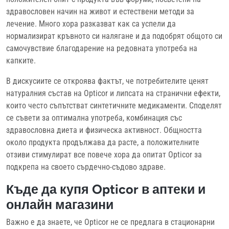
здравословен начин на живот и естествени методи за
лечение. Много хора разказват как са успели да
нормализират кръвното си налягане и да подобрят общото си
самочувствие благодарение на редовната употреба на
капките.
В дискусиите се откроява фактът, че потребителите ценят
натуралния състав на Opticor и липсата на странични ефекти,
които често съпътстват синтетичните медикаменти. Споделят
се съвети за оптимална употреба, комбинация със
здравословна диета и физическа активност. Общността
около продукта продължава да расте, а положителните
отзиви стимулират все повече хора да опитат Opticor за
подкрепа на своето сърдечно-съдово здраве.
Къде да купя Opticor в аптеки и
онлайн магазини
Важно е да знаете, че Opticor не се предлага в стационарни