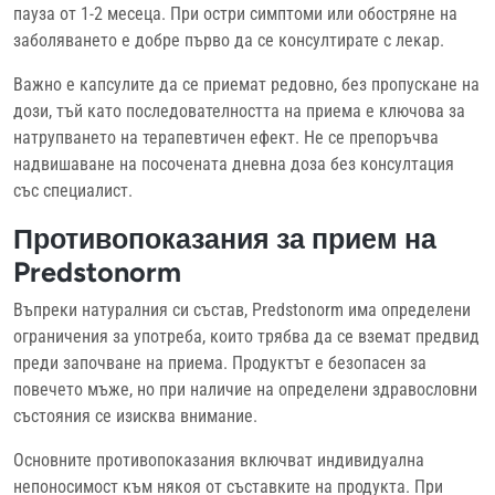
пауза от 1-2 месеца. При остри симптоми или обостряне на
заболяването е добре първо да се консултирате с лекар.
Важно е капсулите да се приемат редовно, без пропускане на
дози, тъй като последователността на приема е ключова за
натрупването на терапевтичен ефект. Не се препоръчва
надвишаване на посочената дневна доза без консултация
със специалист.
Противопоказания за прием на
Predstonorm
Въпреки натуралния си състав, Predstonorm има определени
ограничения за употреба, които трябва да се вземат предвид
преди започване на приема. Продуктът е безопасен за
повечето мъже, но при наличие на определени здравословни
състояния се изисква внимание.
Основните противопоказания включват индивидуална
непоносимост към някоя от съставките на продукта. При