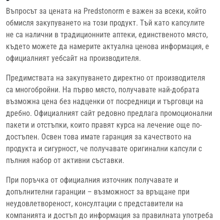
Въпросът за цената на Predstonorm е важен за всеки, който
обмисля закупуването на този продукт. Тъй като капсулите
не са налични в традиционните аптеки, единственото място,
където можете да намерите актуална ценова информация, е
официалният уебсайт на производителя.
Предимствата на закупуването директно от производителя
са многобройни. На първо място, получавате най-добрата
възможна цена без надценки от посредници и търговци на
дребно. Официалният сайт редовно предлага промоционални
пакети и отстъпки, които правят курса на лечение още по-
достъпен. Освен това имате гаранция за качеството на
продукта и сигурност, че получавате оригинални капсули с
пълния набор от активни съставки.
При поръчка от официалния източник получавате и
допълнителни гаранции – възможност за връщане при
неудовлетвореност, консултации с представители на
компанията и достъп до информация за правилната употреба