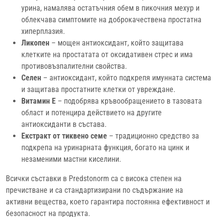
урина, намалява остатъчния обем в пикочния мехур и
облекчава симптомите на доброкачествена простатна
хиперплазия.
Ликопен
– мощен антиоксидант, който защитава
клетките на простатата от оксидативен стрес и има
противовъзпалителни свойства.
Селен
– антиоксидант, който подкрепя имунната система
и защитава простатните клетки от увреждане.
Витамин Е
– подобрява кръвообращението в тазовата
област и потенцира действието на другите
антиоксиданти в състава.
Екстракт от тиквено семе
– традиционно средство за
подкрепа на уринарната функция, богато на цинк и
незаменими мастни киселини.
Всички съставки в Predstonorm са с висока степен на
пречистване и са стандартизирани по съдържание на
активни вещества, което гарантира постоянна ефективност и
безопасност на продукта.