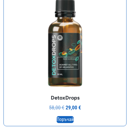
DetoxDrops
Original
Текущата
58,00
€
29,00
€
price
цена
Поръчай
was:
е: