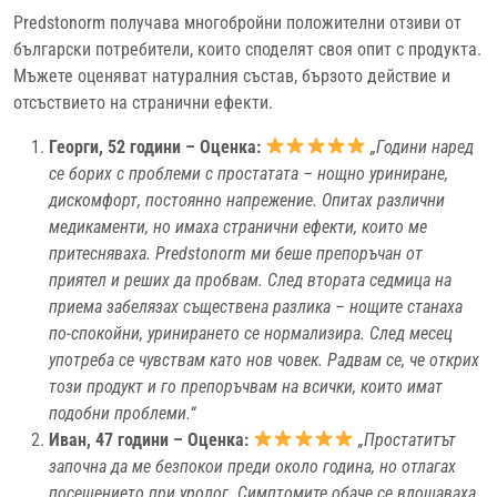
Predstonorm получава многобройни положителни отзиви от
български потребители, които споделят своя опит с продукта.
Мъжете оценяват натуралния състав, бързото действие и
отсъствието на странични ефекти.
Георги, 52 години – Оценка:
„Години наред
се борих с проблеми с простатата – нощно уриниране,
дискомфорт, постоянно напрежение. Опитах различни
медикаменти, но имаха странични ефекти, които ме
притесняваха. Predstonorm ми беше препоръчан от
приятел и реших да пробвам. След втората седмица на
приема забелязах съществена разлика – нощите станаха
по-спокойни, уринирането се нормализира. След месец
употреба се чувствам като нов човек. Радвам се, че открих
този продукт и го препоръчвам на всички, които имат
подобни проблеми.“
Иван, 47 години – Оценка:
„Простатитът
започна да ме безпокои преди около година, но отлагах
посещението при уролог. Симптомите обаче се влошаваха