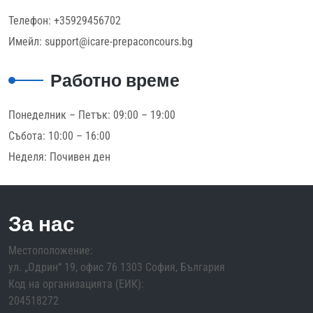
Телефон: +35929456702
Имейл: support@icare-prepaconcours.bg
Работно време
Понеделник – Петък: 09:00 – 19:00
Събота: 10:00 – 16:00
Неделя: Почивен ден
За нас
Местоположение:
ул. „Одрин“ 19, офис 76 1303 София, България
Код на организацията (ЕИК):
204518272