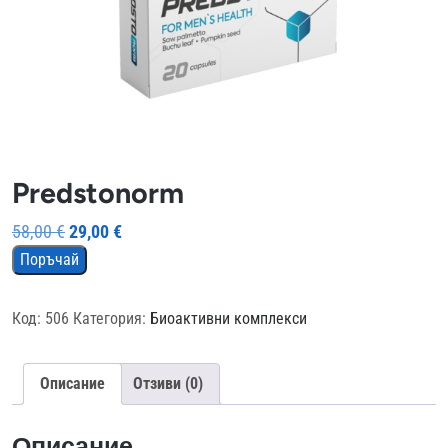
Predstonorm
Original
Текущата
58,00
€
29,00
€
price
цена
Поръчай
was:
е:
58,00 €.
29,00 €.
Код:
506
Категория:
Биоактивни комплекси
Описание
Отзиви (0)
Описание