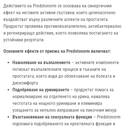
Действието на Predstonorm се основава на синергичния
ефект на неговите активни съставки, които целенасочено
въздействат върху различните аспекти на простатита.
Продуктът проявява противовъзпалително, антибактериално
и регенериращо действие, което позволява постигането на
устойчиви резултати.
Основните ефекти от приема на Predstonorm включват:
Намаляване на възпалението
– активните компоненти
потискат възпалителните процеси в тъканите на
простатата, което води до облекчаване на болката и
дискомфорта
Подобряване на уринирането
– продуктът помага за
нормализиране на отделянето на урина, намалява
честотата на нощното уриниране и елиминира
усещането за непълно изпразване на пикочния мехур
Възстановяване на сексуалната функция
– Predstonorm
подпомага подобряването на еректилната функция и