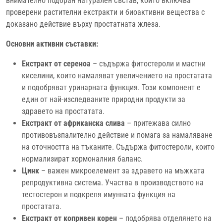
внимателно подбран натурален състав, който включва
проверени растителни екстракти и биоактивни вещества с
доказано действие върху простатната жлеза.
Основни активни съставки:
Екстракт от сереноа
– съдържа фитостероли и мастни
киселини, които намаляват увеличението на простатата
и подобряват уринарната функция. Този компонент е
един от най-изследваните природни продукти за
здравето на простатата.
Екстракт от африканска слива
– притежава силно
противовъзпалително действие и помага за намаляване
на оточността на тъканите. Съдържа фитостероли, които
нормализират хормоналния баланс.
Цинк
– важен микроелемент за здравето на мъжката
репродуктивна система. Участва в производството на
тестостерон и подкрепя имунната функция на
простатата.
Екстракт от копривен корен
– подобрява отделянето на