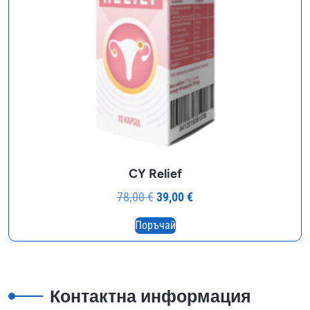
CY Relief
Original
Текущата
78,00
€
39,00
€
price
цена
Поръчай
was:
е:
78,00 €.
39,00 €.
Контактна информация