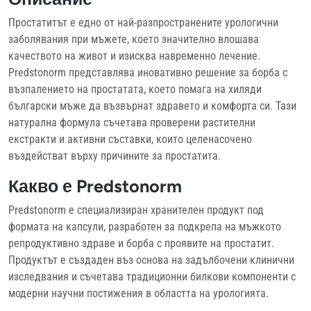
Простатитът е едно от най-разпространените урологични
заболявания при мъжете, което значително влошава
качеството на живот и изисква навременно лечение.
Predstonorm представлява иновативно решение за борба с
възпалението на простатата, което помага на хиляди
български мъже да възвърнат здравето и комфорта си. Тази
натурална формула съчетава проверени растителни
екстракти и активни съставки, които целенасочено
въздействат върху причините за простатита.
Какво е Predstonorm
Predstonorm е специализиран хранителен продукт под
формата на капсули, разработен за подкрепа на мъжкото
репродуктивно здраве и борба с проявите на простатит.
Продуктът е създаден въз основа на задълбочени клинични
изследвания и съчетава традиционни билкови компоненти с
модерни научни постижения в областта на урологията.