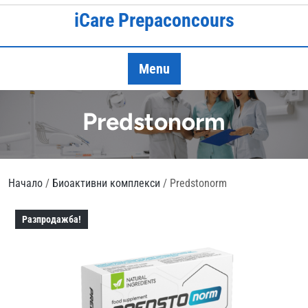
Skip
iCare Prepaconcours
to
content
Menu
Predstonorm
Начало
/
Биоактивни комплекси
/ Predstonorm
Разпродажба!