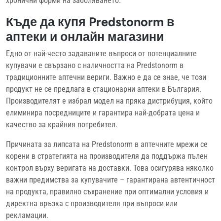
хронични форми на заболяването.
Къде да купя Predstonorm в
аптеки и онлайн магазини
Едно от най-често задаваните въпроси от потенциалните
купувачи е свързано с наличността на Predstonorm в
традиционните аптечни вериги. Важно е да се знае, че този
продукт не се предлага в стационарни аптеки в България.
Производителят е избрал модел на пряка дистрибуция, който
елиминира посредниците и гарантира най-добрата цена и
качество за крайния потребител.
Причината за липсата на Predstonorm в аптечните мрежи се
корени в стратегията на производителя да поддържа пълен
контрол върху веригата на доставки. Това осигурява няколко
важни предимства за купувачите – гарантирана автентичност
на продукта, правилно съхранение при оптимални условия и
директна връзка с производителя при въпроси или
рекламации.