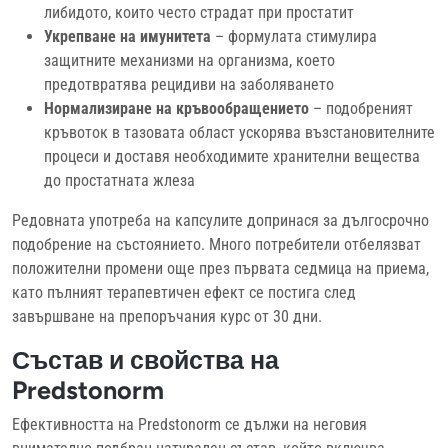
либидото, които често страдат при простатит
Укрепване на имунитета
– формулата стимулира
защитните механизми на организма, което
предотвратява рецидиви на заболяването
Нормализиране на кръвообращението
– подобреният
кръвоток в тазовата област ускорява възстановителните
процеси и доставя необходимите хранителни вещества
до простатната жлеза
Редовната употреба на капсулите допринася за дългосрочно
подобрение на състоянието. Много потребители отбелязват
положителни промени още през първата седмица на приема,
като пълният терапевтичен ефект се постига след
завършване на препоръчания курс от 30 дни.
Състав и свойства на
Predstonorm
Ефективността на Predstonorm се дължи на неговия