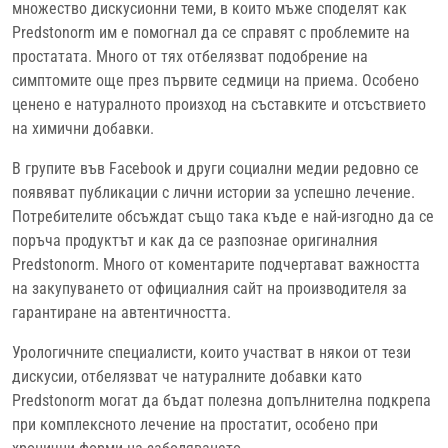
множество дискусионни теми, в които мъже споделят как
Predstonorm им е помогнал да се справят с проблемите на
простатата. Много от тях отбелязват подобрение на
симптомите още през първите седмици на приема. Особено
ценено е натуралното произход на съставките и отсъствието
на химични добавки.
В групите във Facebook и други социални медии редовно се
появяват публикации с лични истории за успешно лечение.
Потребителите обсъждат също така къде е най-изгодно да се
поръча продуктът и как да се разпознае оригиналния
Predstonorm. Много от коментарите подчертават важността
на закупуването от официалния сайт на производителя за
гарантиране на автентичността.
Урологичните специалисти, които участват в някои от тези
дискусии, отбелязват че натуралните добавки като
Predstonorm могат да бъдат полезна допълнителна подкрепа
при комплексното лечение на простатит, особено при