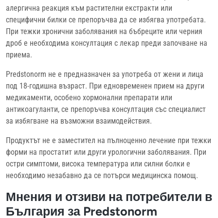
алергична реакция към растителни екстракти или
специфични билки се препоръчва да се избягва употребата.
При тежки хронични заболявания на бъбреците или черния
дроб е необходима консултация с лекар преди започване на
приема.
Predstonorm не е предназначен за употреба от жени и лица
под 18-годишна възраст. При едновременен прием на други
медикаменти, особено хормонални препарати или
антикоагуланти, се препоръчва консултация със специалист
за избягване на възможни взаимодействия.
Продуктът не е заместител на пълноценно лечение при тежки
форми на простатит или други урологични заболявания. При
остри симптоми, висока температура или силни болки е
необходимо незабавно да се потърси медицинска помощ.
Мнения и отзиви на потребители в
България за Predstonorm