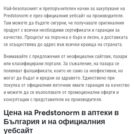
Най-безопасният и препоръчителен начин за закупуване на
Predstonorm е през официалния уебсайт на производителя.
Там можете да бъдете сигурни, че получавате оригиналния
продукт с всички необходими сертификати и гаранции за
качество. Процесът на поръчка е бърз и лесен, а доставката
се осъществява до адрес във всички краища на страната.
Внимавайте с предложения от неофициални сайтове, пазари
или класифицирани портали. За съжаление, на пазара се
появяват фалшификати, които не само са неефективни, но
могат да бъдат и вредни за здравето. Единствено при
покупка от официалния източник имате гаранция за качество
и можете да се възползвате от промоционални оферти и
консултации с представители на производителя.
Цена на Predstonorm в аптеки в
България и на официалния
уебсайт