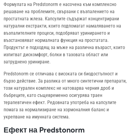
Формулата на Predstonorm е насочена към комплексно
решаване на проблемите, свързани с възпалението на
простатната жлеза. Капсулите съдържат концентрирани
натурални екстракти, които подпомагат намаляването на
възпалителните процеси, подобряват уринирането и
възстановяват нормалната функция на простатата.
Продуктът е подходящ за мъже на различна възраст, които
изпитват дискомфорт, болки в тазовата област или
затруднено уриниране.
Predstonorm се отличава с високата си биодостъпност и
бързо действие. За разлика от много синтетични препарати,
този натурален комплекс не натоварва черния дроб и
бъбреците, като същевременно осигурява траен
терапевтичен ефект. Редовната употреба на капсулите
помага за нормализиране на хормоналния баланс и
укрепване на имунната система.
Ефект на Predstonorm