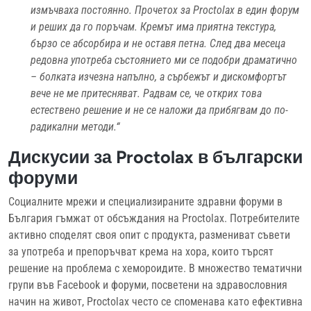
измъчваха постоянно. Прочетох за Proctolax в един форум
и реших да го поръчам. Кремът има приятна текстура,
бързо се абсорбира и не оставя петна. След два месеца
редовна употреба състоянието ми се подобри драматично
– болката изчезна напълно, а сърбежът и дискомфортът
вече не ме притесняват. Радвам се, че открих това
естествено решение и не се наложи да прибягвам до по-
радикални методи.“
Дискусии за Proctolax в български
форуми
Социалните мрежи и специализираните здравни форуми в
България гъмжат от обсъждания на Proctolax. Потребителите
активно споделят своя опит с продукта, размениват съвети
за употреба и препоръчват крема на хора, които търсят
решение на проблема с хемороидите. В множество тематични
групи във Facebook и форуми, посветени на здравословния
начин на живот, Proctolax често се споменава като ефективна