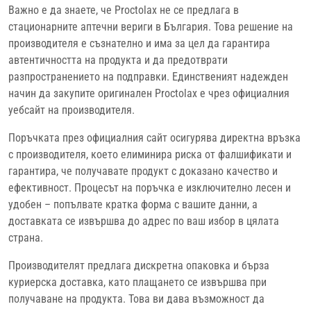
Важно е да знаете, че Proctolax не се предлага в
стационарните аптечни вериги в България. Това решение на
производителя е съзнателно и има за цел да гарантира
автентичността на продукта и да предотврати
разпространението на подправки. Единственият надежден
начин да закупите оригинален Proctolax е чрез официалния
уебсайт на производителя.
Поръчката през официалния сайт осигурява директна връзка
с производителя, което елиминира риска от фалшификати и
гарантира, че получавате продукт с доказано качество и
ефективност. Процесът на поръчка е изключително лесен и
удобен – попълвате кратка форма с вашите данни, а
доставката се извършва до адрес по ваш избор в цялата
страна.
Производителят предлага дискретна опаковка и бърза
куриерска доставка, като плащането се извършва при
получаване на продукта. Това ви дава възможност да