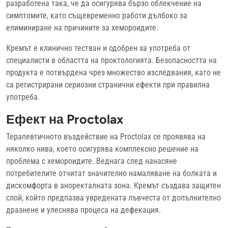
разработена така, че да осигурява бързо облекчение на
симптомите, като същевременно работи дълбоко за
елиминиране на причините за хемороидите.
Кремът е клинично тестван и одобрен за употреба от
специалисти в областта на проктологията. Безопасността на
продукта е потвърдена чрез множество изследвания, като не
са регистрирани сериозни странични ефекти при правилна
употреба.
Ефект на Proctolax
Терапевтичното въздействие на Proctolax се проявява на
няколко нива, което осигурява комплексно решение на
проблема с хемороидите. Веднага след нанасяне
потребителите отчитат значително намаляване на болката и
дискомфорта в аноректалната зона. Кремът създава защитен
слой, който предпазва увредената лъвчеста от допълнително
дразнене и улеснява процеса на дефекация.