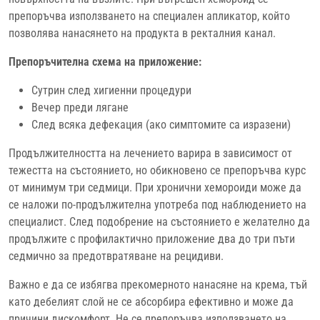
препоръчва използването на специален апликатор, който
позволява нанасянето на продукта в ректалния канал.
Препоръчителна схема на приложение:
Сутрин след хигиенни процедури
Вечер преди лягане
След всяка дефекация (ако симптомите са изразени)
Продължителността на лечението варира в зависимост от
тежестта на състоянието, но обикновено се препоръчва курс
от минимум три седмици. При хронични хемороиди може да
се наложи по-продължителна употреба под наблюдението на
специалист. След подобрение на състоянието е желателно да
продължите с профилактично приложение два до три пъти
седмично за предотвратяване на рецидиви.
Важно е да се избягва прекомерното нанасяне на крема, тъй
като дебелият слой не се абсорбира ефективно и може да
причини дискомфорт. Не се препоръчва използването на