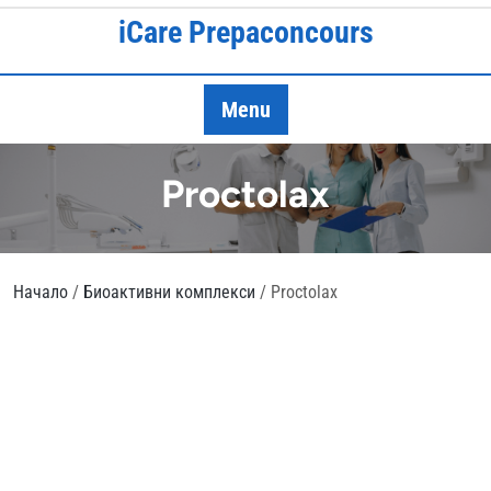
Skip
iCare Prepaconcours
to
content
Menu
Proctolax
Начало
/
Биоактивни комплекси
/ Proctolax