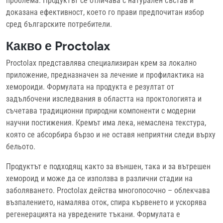
проблема. Продуктът се отличава с натурален състав и
доказана ефективност, което го прави предпочитан избор
сред българските потребители.
Какво е Proctolax
Proctolax представлява специализиран крем за локално
приложение, предназначен за лечение и профилактика на
хемороиди. Формулата на продукта е резултат от
задълбочени изследвания в областта на проктологията и
съчетава традиционни природни компоненти с модерни
научни постижения. Кремът има лека, немаслена текстура,
която се абсорбира бързо и не оставя неприятни следи върху
бельото.
Продуктът е подходящ както за външен, така и за вътрешен
хемороид и може да се използва в различни стадии на
заболяването. Proctolax действа многопосочно – облекчава
възпалението, намалява оток, спира кървенето и ускорява
регенерацията на увредените тъкани. Формулата е