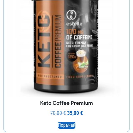
Keto Coffee Premium
Original
Текущата
70,00
€
35,00
€
price
цена
Поръчай
was:
е: