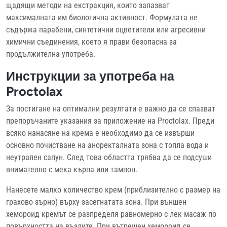
щадящи методи на екстракция, които запазват
максималната им биологична активност. Формулата не
съдържа парабени, синтетични оцветители или агресивни
химични съединения, което я прави безопасна за
продължителна употреба.
Инструкции за употреба на
Proctolax
За постигане на оптимални резултати е важно да се спазват
препоръчаните указания за приложение на Proctolax. Преди
всяко нанасяне на крема е необходимо да се извърши
основно почистване на аноректалната зона с топла вода и
неутрален сапун. След това областта трябва да се подсуши
внимателно с мека кърпа или тампон.
Нанесете малко количество крем (приблизително с размер на
грахово зърно) върху засегнатата зона. При външен
хемороид кремът се разпределя равномерно с лек масаж по
повърхността на възлите. При вътрешен хемороид се