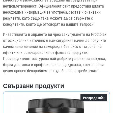
качество и възможност за връщане на средствата при
неудовлетвореност. Официалният сайт предоставя цялата
необходима информация за употреба, състав и очаквани
резултати, като също така можете да се свържете с
консултанти, които ще отговорят на вашите въпроси.
Инвестицията в здравето ви чрез закупуването на Proctolax
от официалния източник е най-сигурният начин да получите
качествено лечение на хемороиди без риск от странични
ефекти или разочарование от фалшиви продукти.
Производителят осигурява най-добрите условия за покупка,
бърза доставка и професионална поддръжка, което прави
целия процес безпроблемен и удобен за потребителите.
Свързани продукти
Разпродажба!