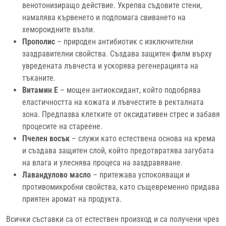
венотонизиращо действие. Укрепва съдовите стени,
намалява кървенето и подпомага свиването на
хемороидните възли.
Прополис
– природен антибиотик с изключителни
заздравителни свойства. Създава защитен филм върху
увредената лъвчеста и ускорява регенерацията на
тъканите.
Витамин Е
– мощен антиоксидант, който подобрява
еластичността на кожата и лъвчестите в ректалната
зона. Предпазва клетките от оксидативен стрес и забавя
процесите на стареене.
Пчелен восък
– служи като естествена основа на крема
и създава защитен слой, който предотвратява загубата
на влага и улеснява процеса на заздравяване.
Лавандулово масло
– притежава успокояващи и
противомикробни свойства, като същевременно придава
приятен аромат на продукта.
Всички съставки са от естествен произход и са получени чрез