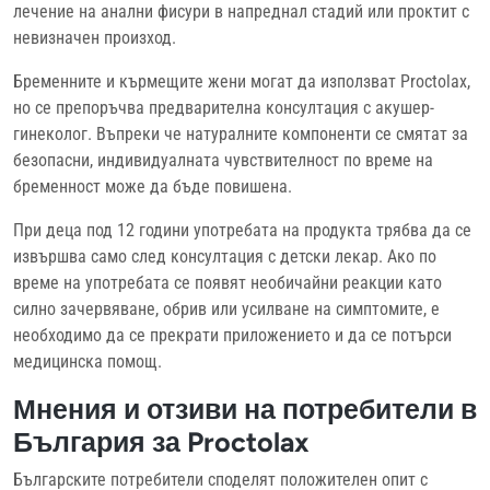
лечение на анални фисури в напреднал стадий или проктит с
невизначен произход.
Бременните и кърмещите жени могат да използват Proctolax,
но се препоръчва предварителна консултация с акушер-
гинеколог. Въпреки че натуралните компоненти се смятат за
безопасни, индивидуалната чувствителност по време на
бременност може да бъде повишена.
При деца под 12 години употребата на продукта трябва да се
извършва само след консултация с детски лекар. Ако по
време на употребата се появят необичайни реакции като
силно зачервяване, обрив или усилване на симптомите, е
необходимо да се прекрати приложението и да се потърси
медицинска помощ.
Мнения и отзиви на потребители в
България за Proctolax
Българските потребители споделят положителен опит с