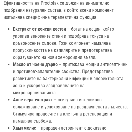
Ефективността на Proctolax се дължи на внимателно
подбрания натурален състав, в който всеки компонент
изпълнява специфична терапевтична функция:
Екстракт от конски кестен
– богат на есцин, който
укрепва венозните стени и подобрява тонуса на
кръвоносните съдове. Този компонент намалява
пропускливостта на капилярите и предотвратява
образуването на нови хемороидни възли.
Масло от чаено дърво
– притежава мощни антисептични
и противовъзпалителни свойства. Предотвратява
развитието на бактериални инфекции в аноректалната
зона и ускорява заздравяването на
микронараняванията.
Алое вера екстракт
– осигурява интензивно
овлажняване и успокояване на раздразнената лъвчеста.
Стимулира процесите на клетъчна регенерация и
намалява сърбежа.
Хамамелис
– природен астрингент с доказано