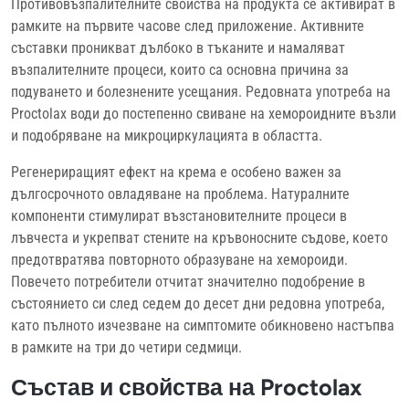
Противовъзпалителните свойства на продукта се активират в
рамките на първите часове след приложение. Активните
съставки проникват дълбоко в тъканите и намаляват
възпалителните процеси, които са основна причина за
подуването и болезнените усещания. Редовната употреба на
Proctolax води до постепенно свиване на хемороидните възли
и подобряване на микроциркулацията в областта.
Регенериращият ефект на крема е особено важен за
дългосрочното овладяване на проблема. Натуралните
компоненти стимулират възстановителните процеси в
лъвчеста и укрепват стените на кръвоносните съдове, което
предотвратява повторното образуване на хемороиди.
Повечето потребители отчитат значително подобрение в
състоянието си след седем до десет дни редовна употреба,
като пълното изчезване на симптомите обикновено настъпва
в рамките на три до четири седмици.
Състав и свойства на Proctolax