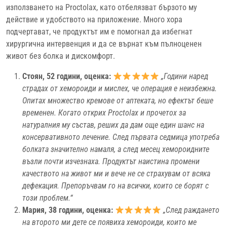
използването на Proctolax, като отбелязват бързото му
действие и удобството на приложение. Много хора
подчертават, че продуктът им е помогнал да избегнат
хирургична интервенция и да се върнат към пълноценен
живот без болка и дискомфорт.
Стоян, 52 години, оценка:
„Години наред
страдах от хемороиди и мислех, че операция е неизбежна.
Опитах множество кремове от аптеката, но ефектът беше
временен. Когато открих Proctolax и прочетох за
натуралния му състав, реших да дам още един шанс на
консервативното лечение. След първата седмица употреба
болката значително намаля, а след месец хемороидните
възли почти изчезнаха. Продуктът наистина промени
качеството на живот ми и вече не се страхувам от всяка
дефекация. Препоръчвам го на всички, които се борят с
този проблем.“
Мария, 38 години, оценка:
„След раждането
на второто ми дете се появиха хемороиди, които ме