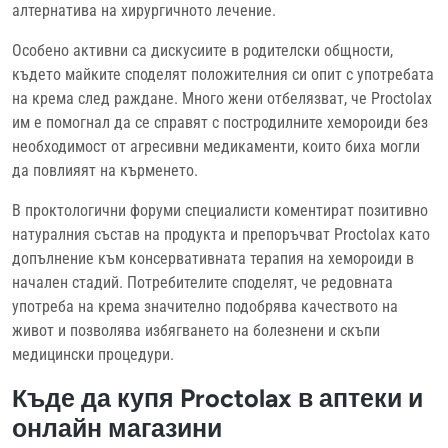
алтернатива на хирургичното лечение.
Особено активни са дискусиите в родителски общности,
където майките споделят положителния си опит с употребата
на крема след раждане. Много жени отбелязват, че Proctolax
им е помогнал да се справят с постродилните хемороиди без
необходимост от агресивни медикаменти, които биха могли
да повлияят на кърменето.
В проктологични форуми специалисти коментират позитивно
натуралния състав на продукта и препоръчват Proctolax като
допълнение към консервативната терапия на хемороиди в
начален стадий. Потребителите споделят, че редовната
употреба на крема значително подобрява качеството на
живот и позволява избягването на болезнени и скъпи
медицински процедури.
Къде да купя Proctolax в аптеки и
онлайн магазини