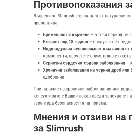
Противопоказания за
Въпреки че Slimrush е създаден от натурални съ
препоръчва:
Бременност и кърмене
– в този период не 
Възраст под 18 години
– продуктът е предн
Индивидуална непоносимост към някоя от 
компоненти, прочетете внимателно етикета
Сериозни сърдечно-съдови заболявания
– к
Хронични заболявания на черния дроб или 
одобрение
При наличие на хронични заболявания или редов
консултирате с Вашия лекар преди започване на 
гарантира безопасността на приема.
Мнения и отзиви на 
за Slimrush