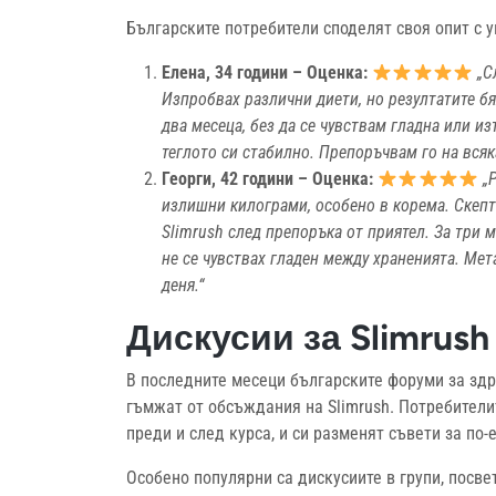
Българските потребители споделят своя опит с у
Елена, 34 години – Оценка:
„С
Изпробвах различни диети, но резултатите бя
два месеца, без да се чувствам гладна или и
теглото си стабилно. Препоръчвам го на всяк
Георги, 42 години – Оценка:
„
излишни килограми, особено в корема. Скепт
Slimrush след препоръка от приятел. За три 
не се чувствах гладен между храненията. Ме
деня.“
Дискусии за Slimrus
В последните месеци българските форуми за зд
гъмжат от обсъждания на Slimrush. Потребители
преди и след курса, и си разменят съвети за по
Особено популярни са дискусиите в групи, посве