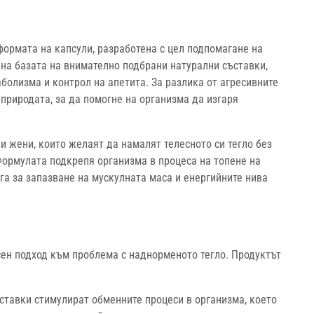
формата на капсули, разработена с цел подпомагане на
 на базата на внимателно подбрани натурални съставки,
болизма и контрол на апетита. За разлика от агресивните
 природата, за да помогне на организма да изгаря
и жени, които желаят да намалят телесното си тегло без
Формулата подкрепя организма в процеса на топене на
а за запазване на мускулната маса и енергийните нива
сен подход към проблема с наднорменото тегло. Продуктът
ставки стимулират обменните процеси в организма, което