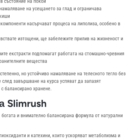
 в състояние на покой
намаляване на усещането за глад и ограничава
дкиши
компоненти насърчават процеса на липолиза, особено в
увствате изтощени, ще забележите прилив на жизненост и
ите екстракти подпомагат работата на стомашно-чревния
хранителните вещества
степенно, но устойчиво намаляване на телесното тегло без
е след завършване на курса успяват да запазят
 с балансирано хранене.
 Slimrush
а богата и внимателно балансирана формула от натурални
оксиданти и катехини, които ускоряват метаболизма и