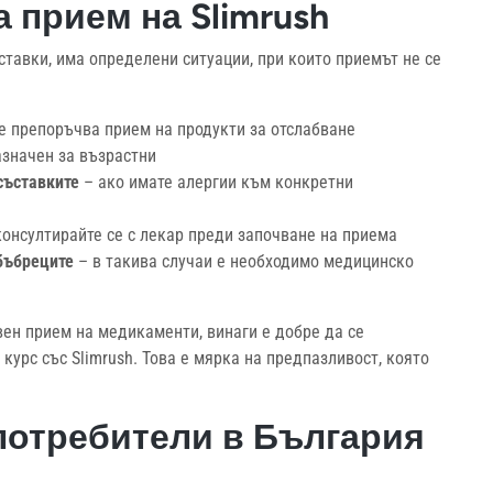
 прием на Slimrush
ставки, има определени ситуации, при които приемът не се
се препоръчва прием на продукти за отслабване
азначен за възрастни
съставките
– ако имате алергии към конкретни
онсултирайте се с лекар преди започване на приема
бъбреците
– в такива случаи е необходимо медицинско
ен прием на медикаменти, винаги е добре да се
курс със Slimrush. Това е мярка на предпазливост, която
потребители в България