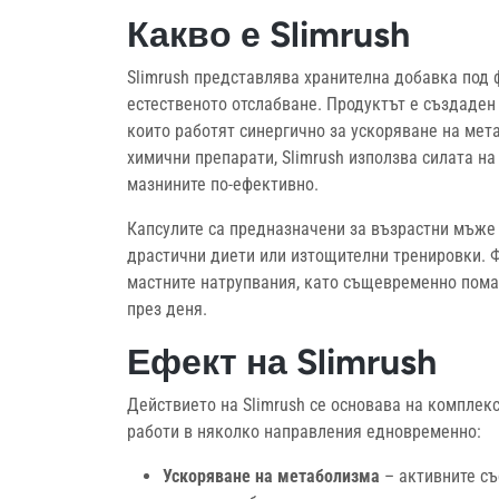
Какво е Slimrush
Slimrush представлява хранителна добавка под 
естественото отслабване. Продуктът е създаден
които работят синергично за ускоряване на мета
химични препарати, Slimrush използва силата на
мазнините по-ефективно.
Капсулите са предназначени за възрастни мъже 
драстични диети или изтощителни тренировки. 
мастните натрупвания, като същевременно помаг
през деня.
Ефект на Slimrush
Действието на Slimrush се основава на комплек
работи в няколко направления едновременно:
Ускоряване на метаболизма
– активните съ