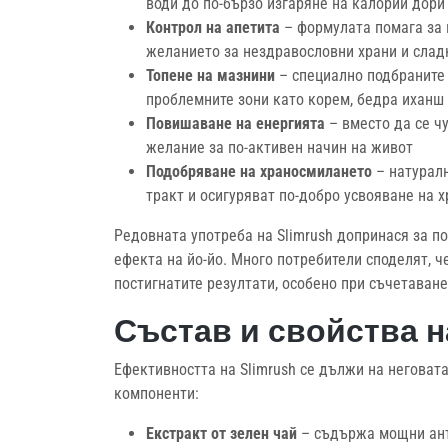
води до по-бързо изгаряне на калории дори
Контрол на апетита
– формулата помага за 
желанието за нездравословни храни и сла
Топене на мазнини
– специално подбраните 
проблемните зони като корем, бедра иханш
Повишаване на енергията
– вместо да се ч
желание за по-активен начин на живот
Подобряване на храносмилането
– натуралн
тракт и осигуряват по-добро усвояване на 
Редовната употреба на Slimrush допринася за по
ефекта на йо-йо. Много потребители споделят, ч
постигнатите резултати, особено при съчетаване
Състав и свойства на
Ефективността на Slimrush се дължи на неговат
компоненти:
Екстракт от зелен чай
– съдържа мощни анти