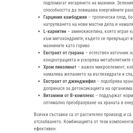
подпомагат изгарянето на мазнини. Зеленият
способността да повишава енергийните раз
Гарциния камбоджия
– тропически плод, бо
натрупването на нови мастни депа и намал
L-карнитин
– аминокиселина, която играе к
към митохондриите, където се превръщат в 
мазнините като гориво
Екстракт от гуарана
– естествен източник н
концентрацията и ускорява метаболитните 
Хром пиколинат
– важен микроелемент, кой
намалява желанието за въглехидрати и сл
Екстракт от джинджифил
– подобрява хран
допринася за детоксикацията на организма
Витамини от B-комплекс
– поддържат норма
оптимално преобразуване на храната в ене
Всички съставки са от растителен произход и са
отслабването. Комбинацията от тези компоненти
ефективен.