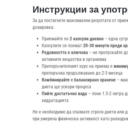
Инструкции за употре
За да постигнете максимални резултати от прие
дозировка:
Приемайте по
2 капсули дневно
– една сутр
Капсулите се поемат
20-30 минути преди х
Редовността е ключова
– не пропускайте д
активните вещества в организма
Препоръчителният курс на приема е
миниму
препоръчва продължаване до 2-3 месеца
Комбинирайте с балансирано хранене
– мак
диета ще ускори процеса
Пийте достатъчно вода
– поне 1.5-2 литра 
хидратацията
Не е необходимо да спазвате строги диети или д
при умерена физическа активност като разходки