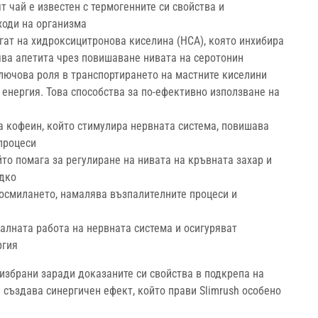
 чай е известен с термогенните си свойства и
ходи на организма
гат на хидроксицитронова киселина (HCA), която инхибира
ява апетита чрез повишаване нивата на серотонин
лючова роля в транспортирането на мастните киселини
енергия. Това способства за по-ефективно използване на
а кофеин, който стимулира нервната система, повишава
процеси
то помага за регулиране на нивата на кръвната захар и
адко
осмилането, намалява възпалителните процеси и
лната работа на нервната система и осигуряват
ргия
 избрани заради доказаните си свойства в подкрепа на
 създава синергичен ефект, който прави Slimrush особено