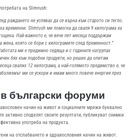
потребата на Slimrush:
лед раждането не успявах да се върна към старото си тегло.
ха временни. Slimrush ми помогна да сваля 9 килограма за
зтощена. Най-важното е, че вече пет месеца поддържам
а жена, която се бори с килограмите след бременност.“
Работата ми е предимно седяща и с годините натрупах
ичен бях към подобни продукти, но реших да опитам
месеца свалих 12 килограма, а най-голямото предимство е, че
таболизмът ми се ускори и имам много повече енергия през
h в български форуми
равословен начин на живот и социалните мрежи буквално
те активно споделят своите резултати, публикуват снимки
-ефективна употреба на продукта.
тени на отслабването и здравословния начин на живот.