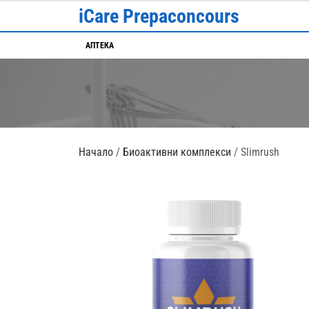
Skip
iCare Prepaconcours
to
content
АПТЕКА
Начало
/
Биоактивни комплекси
/ Slimrush