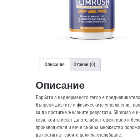
Описание
Отзиви (0)
Описание
Борбата с наднорменото тегло е предизвикателст
Въпреки диетите и физическите упражнения, пон
за да постигне желаните резултати. Slimrush е 
хора, които искат да отслабнат ефективно и без
производителя и вече събира множество положит
да постигнат своите цели за отслабване.