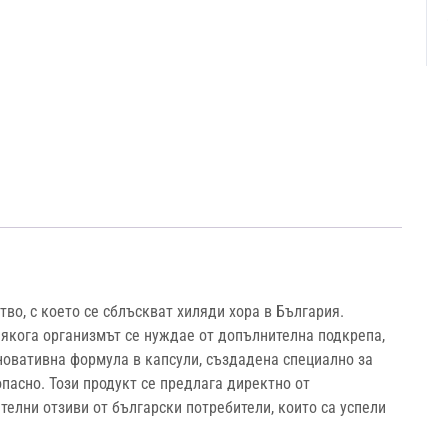
во, с което се сблъскват хиляди хора в България.
якога организмът се нуждае от допълнителна подкрепа,
иновативна формула в капсули, създадена специално за
опасно. Този продукт се предлага директно от
елни отзиви от български потребители, които са успели