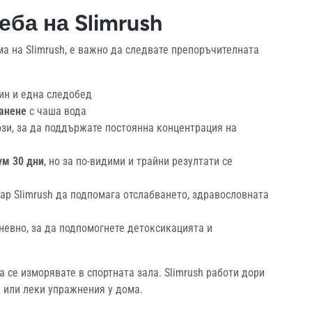
ба на Slimrush
ма на Slimrush, е важно да следвате препоръчителната
ин и една следобед
ранене
с чаша вода
ози, за да поддържате постоянна концентрация на
м 30 дни
, но за по-видими и трайни резултати се
ар Slimrush да подпомага отслабването, здравословната
дневно, за да подпомогнете детоксикацията и
а се изморявате в спортната зала. Slimrush работи дори
 или леки упражнения у дома.